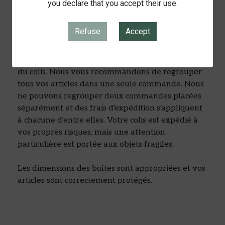
you declare that you accept their use.
paiement.
Les frais d'expédition incluent les frais de
Refuse
Accept
préparation et d'emballage ainsi que les frais de
port. Les frais de préparation sont fixes, tandis que
les frais de transport varient selon le poids total
du colis. Nous vous recommandons de regrouper
tous vos articles dans une seule commande. Nous
ne pouvons regrouper deux commandes placées
séparément et des frais d'expédition s'appliquent
à chacune d'entre elles. Votre colis est expédié à
vos propres risques, mais une attention
particulière est portée aux objets fragiles.
Les dimensions des boîtes sont appropriées et vos
articles sont correctement protégés.